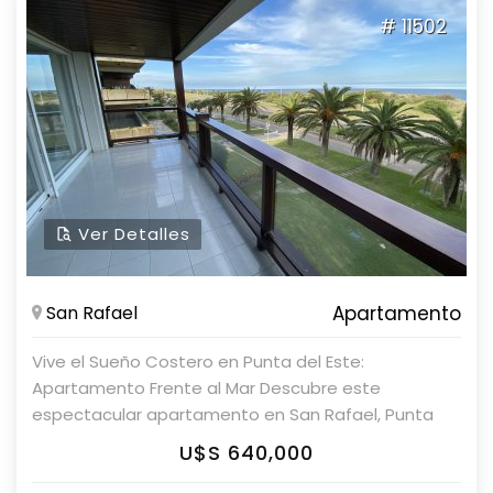
del mar y con vista directa frente al mar.
# 11502
Características: - 3 dormitorios, 1 en suite. - 2
baños. - Cocina totalmente equipada con cocina a
gas, microondas, lavarropas, y heladera con freezer.
- Servicio de mucama y servicio de playa. - Piscina
exterior, sauna, gimnasio. - Gastos comunes: USD
900. Consulte con nuestros asesores, Parolin &
Asociados Propiedades.
Ver Detalles
San Rafael
Apartamento
Vive el Sueño Costero en Punta del Este:
Apartamento Frente al Mar Descubre este
espectacular apartamento en San Rafael, Punta
del Este. Con una ubicación privilegiada frente al
U$S 640,000
mar, esta unidad de 3 dormitorios y 3 baños, todos