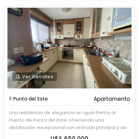
campana, horno y placard en dormitorio. Además,
cuenta con amenities como sauna, lobby, sala de
# 4509
TV, sala de masajes, recepción, portería,
hidromasaje, sala de lectura, laundry, barbacoa,
cancha de tennis, cancha de paddel, spa, sala de
juegos, garage, cancha de futbol 5, servicio de
mucamas, servicio de playa, sauna y piscina.
Parolin&Asociados Propiedades. Consulte a
nuestros asesores y coordine visita.
Ver Detalles
Punta del Este
Apartamento
Una residencia de elegancia sin igual frente al
Puerto de Punta del Este, ofreciendo una
distribución excepcional con entrada principal y de
servicio. Con 4 dormitorios y 4 baños, esta
U$S 650,000