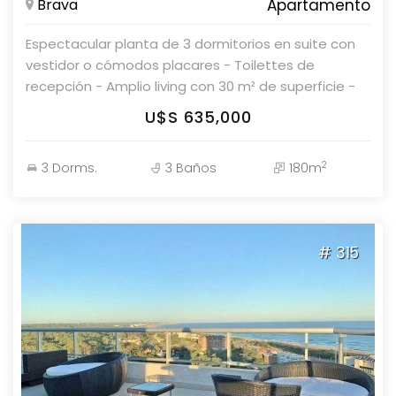
Brava
Apartamento
Espectacular planta de 3 dormitorios en suite con
vestidor o cómodos placares - Toilettes de
recepción - Amplio living con 30 m² de superficie -
Cocina con comedor diario - Dependencia de
U$S 635,000
servicio - Terraza con asador - Lavadero - Dos
cocheras en subsuelo - Terraza grande al frente
2
3 Dorms.
3 Baños
180m
con vista al mar La planta baja está destinada a
áreas de servicios, incluyendo: - Amplio estar de
recepción - Salón de usos múltiples - Playroom -
Business center - Gimnasio - Áreas de relax - Sauna
# 315
- Áreas de servicios Consulte con nuestros
asesores en Parolin & Asociados Propiedades.