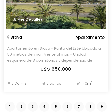
mantente activo en la cancha de tennis. Además,
contarás con servicio de mucamas y servicio de
playa, así como acceso a sauna y piscina
Ver Detalles
interiorexterior, garantizando que cada día sea una
experiencia de bienestar. Parolin & Asociados
Propiedades Consulte con nuestros asesores!
Brava
Apartamento
Apartamento en Brava - Punta del Este Ubicado a
50 metros del mar. Frente al mar. - Unidad
esquinera de 3 dormitorios y dependencia de
servicio. - Cocina definida. - Living y comedor. -
U$S 650,000
Terraza con parrillero y cerramiento vidriado. -
Garaje en subsuelo. Amenities: - Recepción. -
2
3 Dorms.
3 Baños
140m
Portería. Consulte con nuestros asesores en Parolin
& Asociados Propiedades.
1
2
3
4
5
6
7
8
9