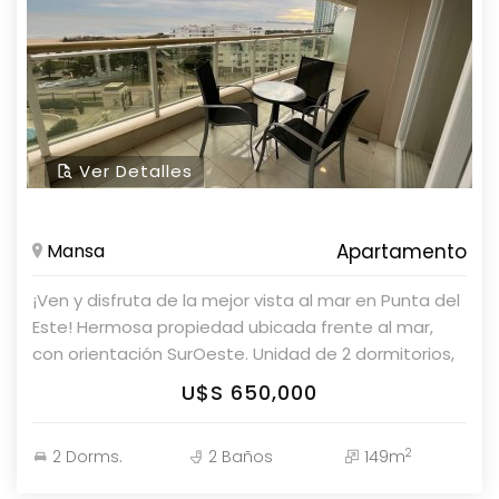
Ver Detalles
Mansa
Apartamento
¡Ven y disfruta de la mejor vista al mar en Punta del
Este! Hermosa propiedad ubicada frente al mar,
con orientación SurOeste. Unidad de 2 dormitorios,
2 baños y 2 suites con capacidad para 4 personas.
U$S 650,000
La cocina está equipada con lavadero, living,
comedor, anafe, lavavajilla, heladera con freezer,
2
2 Dorms.
2 Baños
149m
tostadora, cafetera, caja fuerte, aire
acondicionado, smart TV, placard en cocina,