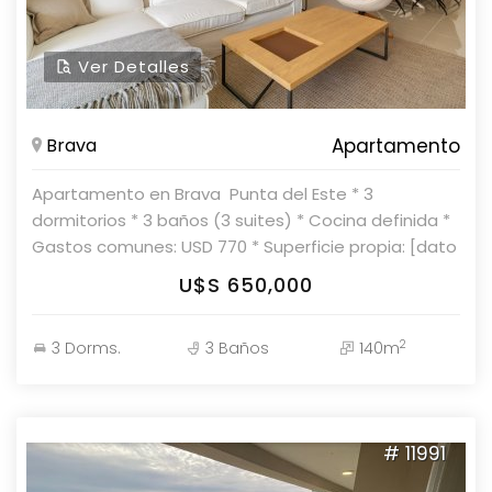
nuestros asesores.
Ver Detalles
Brava
Apartamento
Apartamento en Brava  Punta del Este * 3
dormitorios * 3 baños (3 suites) * Cocina definida *
Gastos comunes: USD 770 * Superficie propia: [dato
faltante] Consulte con nuestros asesores en
U$S 650,000
Parolin & Asociados Propiedades.
2
3 Dorms.
3 Baños
140m
# 11991