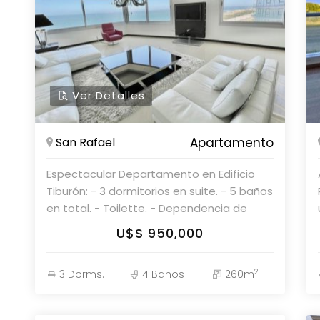
Ver Detalles
San Rafael
Apartamento
Espectacular Departamento en Edificio
Tiburón: - 3 dormitorios en suite. - 5 baños
en total. - Toilette. - Dependencia de
servicio con baño. - Amplio living comedor
U$S 950,000
con vista al mar. - Cocina definida con
desayunador. - Dependencia de servicio
2
3 Dorms.
4 Baños
260m
con baño. Apartamento en San Rafael -
Punta del Este: - 3 Dormitorios, 3 Suites y
Dependencia de Servicio. - 5 Baños en