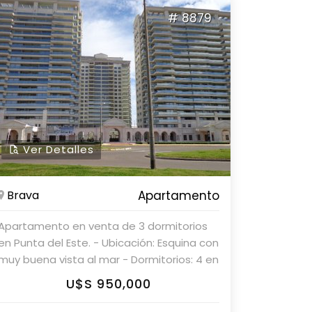
radiante y aire acondicionado *
# 8879
Completamente equipado * Garaje doble
Una excelente opción para quienes
buscan confort, ubicación y vistas
privilegiadas. Parolin & Asociados
Propiedades Consulte con nuestros
asesores para más información.
Ver Detalles
Brava
Apartamento
Apartamento en venta de 3 dormitorios
en Punta del Este. - Ubicación: Esquina con
muy buena vista al mar - Dormitorios: 4 en
suite - Sala de estar: Living comedor con
U$S 950,000
gran balcón terraza - Baños: 4 en suite + 1
toilette - Cocina completa - Lavadero: