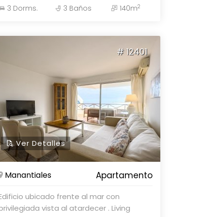
2
3 Dorms.
3 Baños
140m
Terraza lavadero - Estacionamiento:
Garage - Amenidades: Servicios 5
estrellas en el edificio Para obtener más
detalles y coordinar una visita, consulta
# 12401
con nuestros asesores en Parolin &
Asociados Propiedades.
Ver Detalles
Manantiales
Apartamento
Edificio ubicado frente al mar con
privilegiada vista al atardecer . Living