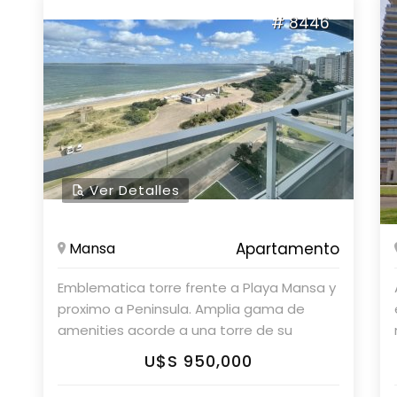
total. - Cocina bien equipada. - Living
# 8446
comedor. - Equipamiento completo
incluyendo lavadero, hidromasaje,
aparatos de gimnasio, WiFi, aire
acondicionado, TV, y más. - Superficie de
280 m2. Consulte con nuestros asesores
en Parolin & Asociados Propiedades
Ver Detalles
Mansa
Apartamento
Emblematica torre frente a Playa Mansa y
proximo a Peninsula. Amplia gama de
amenities acorde a una torre de su
jerarquia. - Amplios ambientes. Piso alto. -
U$S 950,000
3 dormitorios en suite + toilette. - Living-
comedor con hermosa vista de la bahia y