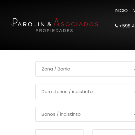
INICIO
+598 4
Filtrar Busqueda
Zona / Barrio
Dormitorios / indistinto
Baños / indistinto