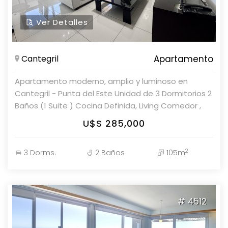
Ver Detalles
Cantegril
Apartamento
Apartamento moderno, amplio y luminoso en
Cantegril - Punta del Este Unidad de 3 Dormitorios 2
Baños (1 Suite ) Cocina Definida, Living Comedor ,
amplio balcón, garage en subsuelo. Amenities y
U$S 285,000
servicios : Recepción 24 hs - Gimnasio - Wi fi -
Playroom - Parrilleros abiertos - Barbacoa -
2
3 Dorms.
2 Baños
105m
Estacionamiento - Jacuzzi exterior - - Piscina
abierta climatizada - Parolin&Asociados
Propiedades. Consulte con nuestros asesores.
# 4512