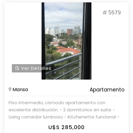
propiedad lista para entrar, con excelente
# 5679
ubicación y calidad. Consulte con nuestros
asesores en Parolin & Asociados Propiedades
Ver Detalles
Mansa
Apartamento
Piso intermedio, cómodo apartamento con
excelente distribución. - 2 dormitorios en suite -
Living comedor luminoso - Kitchenette funcional -
Cochera exterior fija - El edificio cuenta con todos
U$S 285,000
los amenities para disfrutar todo el año. Consulte