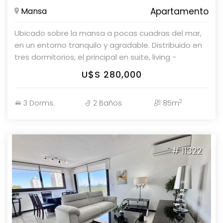
Mansa
Apartamento
Ubicado sobre la mansa a pocas cuadras del mar,
en un entorno tranquilo y agradable. Distribuido en
tres dormitorios, el principal en suite, living -
comedor con estufa a leña, balcón con parrillero
U$S 280,000
propio y cocina completa con terraza lavadero.
Entrepiso con estar. Piscina abierta. Cochera
2
3 Dorms.
2 Baños
85m
techada
# 11322