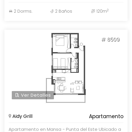
con nuestros asesores en Parolin & Asociados
2
2 Dorms.
2 Baños
120m
Propiedades.
# 8509
Ver Detalles
Aidy Grill
Apartamento
Apartamento en Mansa - Punta del Este Ubicado a