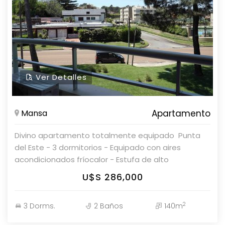
Ver Detalles
Mansa
Apartamento
Divino apartamento totalmente equipado  Punta
del Este - 3 dormitorios - Equipado con aires
acondicionados fríocalor - Estufa de alto
rendimiento El edificio ofrece - Piscina exterior -
U$S 286,000
Piscina interior climatizada - Parrilleros - Gimnasio -
Garaje - Edificio muy nuevo, ideal para disfrutar
2
3 Dorms.
2 Baños
140m
todo el año Coordine una visita con nuestros
asesores en Parolin & Asociados Propiedades.