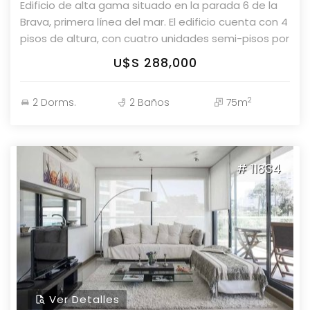
Edificio de alta gama situado en la parada 6 de la
Brava, primera línea del mar. El edificio cuenta con 4
pisos de altura, con cuatro unidades semi-pisos por
planta, y exclusivos apartamentos de 2 y 3
U$S 288,000
dormitorios, con finas y elegantes terminaciones.
Los balcones ofrecen increíbles vistas panorámicas.
2
2 Dorms.
2 Baños
75m
El espacioso living-comedor se integra al balcón
terraza, permitiendo disfrutar de vistas
espectaculares. Características del departamento:
- 2 dormitorios - 2 baños completos - Cocina
# 11834
totalmente equipada - Living-comedor espacioso
integrado al balcón terraza con vista panorámica -
Parrillero propio - Cochera individual en subsuelo -
Cómoda terraza con excelente vista a la Brava
Consulte con nuestros asesores en Parolin &
Asociados Propiedades
Ver Detalles