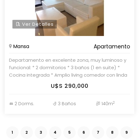
Ver Detalles
Mansa
Apartamento
Departamento en excelente zona, muy luminoso y
funcional: * 2 dormitorios * 3 baños (1 en suite) *
Cocina integrada * Amplio living comedor con linda
vista * Cochera * Baulera * Edificio con amenities
U$S 290,000
Parolin & Asociados Propiedades Consulte con
nuestros asesores.
2
2 Dorms.
3 Baños
140m
1
2
3
4
5
6
7
8
9