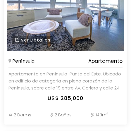
Ver Detalles
Península
Apartamento
Apartamento en Península  Punta del Este. Ubicado
en edificio de categoría en pleno corazón de la
Península, sobre calle 19 entre Av. Gorlero y calle 24.
A tan solo 200 mts de Playa Brava y 400 mts del
U$S 285,000
Puerto. Características: * 2 dormitorios (1 en suite) *
2 baños * Amplio living comedor en L con vista al
2
2 Dorms.
2 Baños
140m
mar * Terraza * Cocina definida * Garaje en
subsuelo con baulera * Totalmente reciclado * Aire
acondicionado en todos los ambientes Una