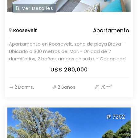
Ver Detalles
Roosevelt
Apartamento
Apartamento en Roosevelt, zona de playa Brava -
Ubicado a 300 metros del Mar. - Unidad de 2
dormitorios, 2 baños, ambos en suite. - Capacidad
para 6 personas, con 5 camas. - Cocina bien
U$S 280,000
equipada. - Living comedor. Equipamiento: -
Lavadero. - Cocina a gas. - Microondas. -
2
2 Dorms.
2 Baños
70m
Lavarropas. - Heladera con freezer. - Licuadora. -
Tostadora. - Exprimidora. - Cafetera. - Aire
acondicionado. - T.V. - Horno. - Placard en
dormitorios. - Placard en cocina. - Campana. -
# 7262
Bañera. Amenities: - Lobby. - Ascensor. - Recepción.
- Portería. - Piscina climatizada. - Sauna seco. -
Sauna húmedo. - Gimnasio. - Wi-Fi. - Cadete. -