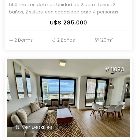
500 metros del mar. Unidad de 2 dormitorios, 2
baños, 2 suites, con capacidad para 4 personas.
Cuenta con balcón y cochera. Distribución: * Cocina
U$S 285,000
integrada * Living * Comedor * Living-comedor
Amenities: * Sauna * Lobby * Jacuzzi exterior *
2
2 Dorms.
2 Baños
120m
Vestuarios * Ascensor * Recepción * Portería *
Piscina * Microcine * Gimnasio * Wi-Fi * Playroom *
Sala de adolescentes * Cadete * Sereno *
Vigilancia * Servicio de mantenimiento * Sala de
# 11093
reuniones * Solarium * Parrilleros techados *
Estacionamiento * Sala de juegos * Garage
Superficie: 94 m² Parolin & Asociados Propiedades
Consulte con nuestros asesores.
Ver Detalles