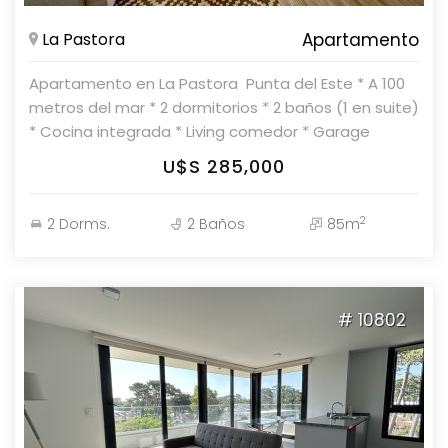
La Pastora
Apartamento
Apartamento en La Pastora  Punta del Este * A 100
metros del mar * 2 dormitorios * 2 baños (1 en suite)
* Cocina integrada * Living comedor * Garage
opcional Amenities y servicios: * Recepción *
U$S 285,000
Parrilleros * Piscina climatizada * Piscina abierta *
Gimnasio Bajos gastos comunes Parolin &
2
2 Dorms.
2 Baños
85m
Asociados Propiedades Consulte con nuestros
asesores.
# 10802