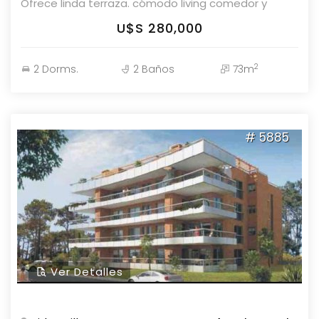
Ofrece linda terraza. cómodo living comedor y
cocina 2 dormitorios con 2 baños, 1 suite Cuenta
U$S 280,000
con garaje en subsuelo Ofrece amenities de
hermoso nivel Parolin&Asociados Propiedades.
2
2 Dorms.
2 Baños
73m
Consulte con nuestros asesores.
# 5885
Ver Detalles