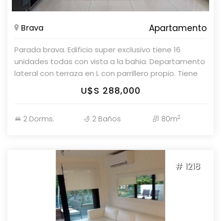
Brava
Apartamento
Parada brava. Edificio super exclusivo tiene 16
unidades todas con vista a la bahia. Departamento
lateral con terraza en L con parrillero propio. Tiene
58m2 más terraza. Comodidades 2 dormitorios, 2
U$S 288,000
baños (uno completo y otro toilete), cocina semi
integrada, living comedor, garage en subsuelo con
2
2 Dorms.
2 Baños
80m
baulera. Servicios: Recepción 24 horas, servicio de
mucama, gimnasio, barbacoa, piscina externa,
jacuzzi.
# 1218