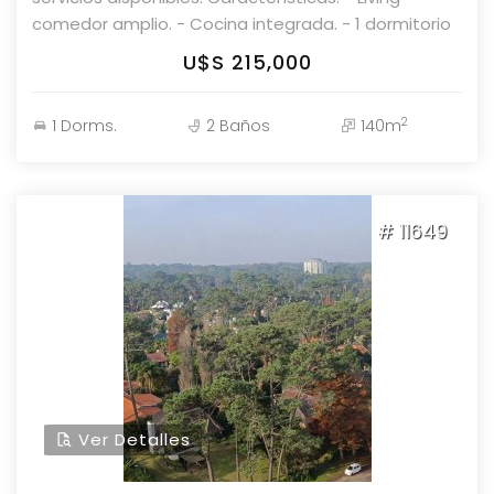
comedor amplio. - Cocina integrada. - 1 dormitorio
y medio. - 2 baños (1 en suite). - Balcón con vista. -
U$S 215,000
Garaje en subsuelo. Consulte con nuestros
asesores en Parolin & Asociados Propiedades.
2
1 Dorms.
2 Baños
140m
# 11649
Ver Detalles