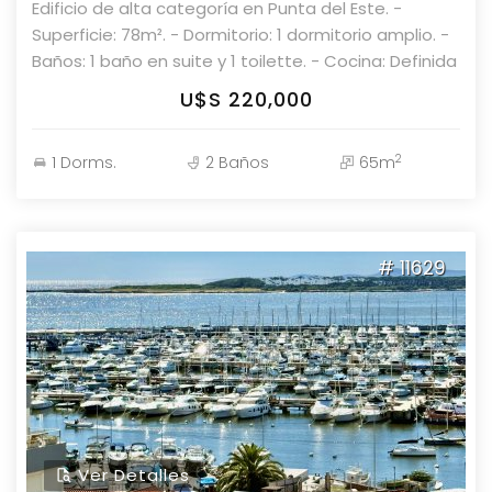
Edificio de alta categoría en Punta del Este. -
Superficie: 78m². - Dormitorio: 1 dormitorio amplio. -
Baños: 1 baño en suite y 1 toilette. - Cocina: Definida
con cómodo espacio de lavadero. - Living
U$S 220,000
Comedor: Comunicado con su terraza de uso
exclusivo. - Garaje: Amplio, en subsuelo. No dude en
2
1 Dorms.
2 Baños
65m
llamar para visitarlo y consultar por otras unidades
con Parolin & Asociados Propiedades.
# 11629
Ver Detalles