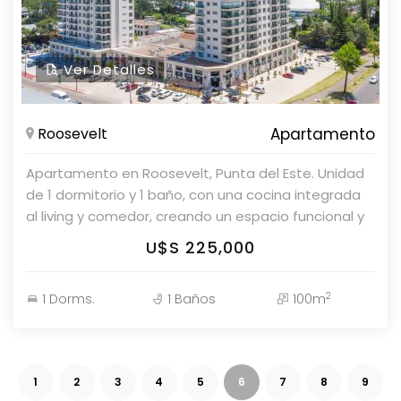
Ver Detalles
Roosevelt
Apartamento
Apartamento en Roosevelt, Punta del Este. Unidad
de 1 dormitorio y 1 baño, con una cocina integrada
al living y comedor, creando un espacio funcional y
acogedor. Cuenta con: - 1 dormitorio - 1 baño -
U$S 225,000
Cocina integrada - Living comedor - Superficie: 55
m² Para más información, consulte con nuestros
2
1 Dorms.
1 Baños
100m
asesores en Parolin & Asociados Propiedades.
1
2
3
4
5
6
7
8
9