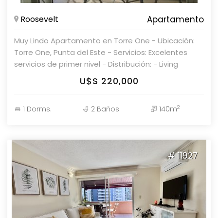
destinos más codiciados de la región. No dejes
Roosevelt
Apartamento
pasar esta oportunidad. ¡Consulta con nuestros
asesores y haz de este lugar tu nuevo hogar!
Muy Lindo Apartamento en Torre One - Ubicación:
Torre One, Punta del Este - Servicios: Excelentes
servicios de primer nivel - Distribución: - Living
comedor - Cocina definida - Dormitorio en suite -
U$S 220,000
Toilette - Balcón con vista al mar - Garaje en
subsuelo Consulte con nuestros asesores de
2
1 Dorms.
2 Baños
140m
Parolin & Asociados Propiedades para más detalles.
# 11927