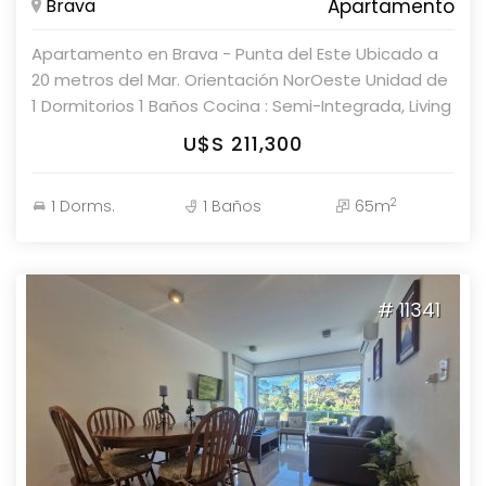
Brava
Apartamento
Apartamento en Brava - Punta del Este Ubicado a
20 metros del Mar. Orientación NorOeste Unidad de
1 Dormitorios 1 Baños Cocina : Semi-Integrada, Living
Comedor , Servicio de Playa , Sauna ,Piscina Interior
U$S 211,300
Exterior, Gastos comunes : USD 250 Superficie Propia
: 65 m2 Superficie Total : 65 m2 Consulte con
2
1 Dorms.
1 Baños
65m
nuestros asesores.
# 11341