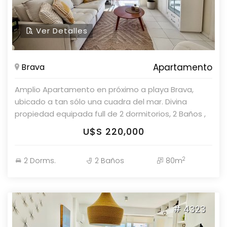
Ver Detalles
Brava
Apartamento
Amplio Apartamento en próximo a playa Brava,
ubicado a tan sólo una cuadra del mar. Divina
propiedad equipada full de 2 dormitorios, 2 Baños ,
super amplio , excelente orientación solar, con vista
U$S 220,000
despejada, cocina Definida, Living Comedor amplio
que se integra muy bien al espacio del balcón,
2
2 Dorms.
2 Baños
80m
garage en subsuelo y baulera. Cuenta con aire
acondicionado en todos los ambientes. Amenities y
servicios : Recepción 24 hs. , Serv. Playa - serv.
mucama (3 veces por semana) -Barbacoa - Sauna
# 4323
- - parking de cortesía- Piscina abierta climatizada ,
playroom, gimnasio. Parolin&Asociados