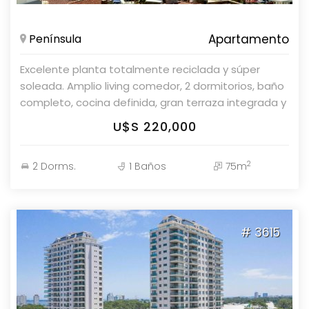
Península
Apartamento
Excelente planta totalmente reciclada y súper
soleada. Amplio living comedor, 2 dormitorios, baño
completo, cocina definida, gran terraza integrada y
garaje con baulera. El edificio ofrece servicio de
U$S 220,000
mucamas, wi-fi, tv cable, laundry, barbacoa para 30
personas, Sala de tv, área de lectura, sala de
2
2 Dorms.
1 Baños
75m
juegos, mantenimiento.
# 3615