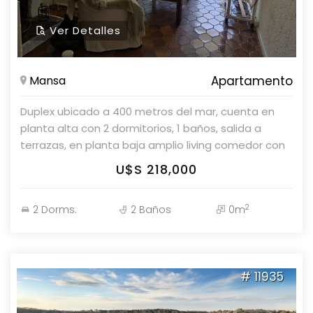
Ver Detalles
Mansa
Apartamento
Duplex ubicado a 400 metros del mar, cuenta en
planta alta con 2 dormitorios, 1 baños, salida a
terrazas, en planta baja amplio living comedor con
estufa a leña, cocina definida, lavadero, salida a
U$S 218,000
jardin de uso exlusivo con parrillero propio. Consulte
con nuestros asesores.
2
2 Dorms.
2 Baños
0m
# 11935