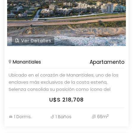
Ver Detalles
Manantiales
Apartamento
Ubicado en el corazón de Manantiales, uno de los enclaves más exclusivos de la costa esteña, Selenza consolida su posición como ícono del lifestyle en Punta del Este. El proyecto inicia una nueva etapa de desarrollo que reafirma su visión de excelencia y sofisticación, incorporando cinco edificios residenciales diseñados por el prestigioso estudio Gómez Platero Arquitectura & Urbanismo. Rodeado de dunas, mar y naturaleza, Selenza representa una forma de habitar el este que combina amplitud, diseño y materiales nobles, reafirmando su espíritu como referente del buen vivir y la arquitectura contemporánea en Uruguay. 1. UBICACIÓN Selenza Residences & Beach Club, es un emprendimiento residencial de primera calidad ubicado sobre ruta 10 Km. 165, en Manantiales frente al mar. Estratégicamente situado ofrece una combinación única de tranquilidad y conexión, con fácil acceso a La Barra, Punta del Este y José Ignacio. 2. DESCRIPCIÓN GENERAL PROYECTO. El proyecto se integra con la naturaleza articulando 8 edificios bajos, estratégicamente implantados, respetando la geografía natural del terreno y ofreciendo vistas despejadas al mar. Las unidades de planta baja al frente, cuentan con jardín y piscina propia, buscando redefinir el lujo y el confort junto al mar. MEMORIA PARTICULAR EDIFICIOS 7 Y 8: En la presente Memoria Descriptiva, se describen los detalles y terminaciones generales de los edificios 7 y 8 del complejo Selenza. Unidades de 1, 2, 3 y 4 dormitorios, y exclusivos rooftops pergolados, pensados para ofrecer el máximo confort y un diseño innovador que eleva la experiencia de vivir junto al mar. El conjunto se desarrolla en régimen de propiedad horizontal con destino residencial. Cada torre dispone de un nivel de estacionamiento con garajes individuales y espacios de guardado (boxes o bauleras) comercializados de manera independiente. El acceso principal a cada edificio se resuelve en planta baja, a través de un lobby con control de ingreso y monitoreo por CCTV, garantizando seguridad y confort a los residentes. 3. AMENITIES. Bar en piscina exterior ubicado en el sector de piscina recreativa, area de spa y gimnasio con equipos de última generación, piscina exterior recreativa, piscina exterior semi olímpica climatizada, solarium tipo deck de madera con vistas al mar equipado con reposeras y sombrillas, sauna seco, cancha de tenis, cancha de paddle, cancha multiusos, sala de adolescentes y mucho mas. 4. DESCRIPCIÓN DE LOS EDIFICIOS SISTEMA CONSTRUCTIVO Y TERMINACIONES  Estructura tradicional de hormigón armado.  Muros exteriores de HCCA.  Revestimientos exteriores en terminación piedra o similar y madera o similar tipo wpc, en consonancia con las unidades ya edificadas en el complejo.  Tabiquería interior a realizarse sustancialmente en bloque HCCA o mampostería, para dotar a los diferentes ambientes de la vivienda de un mayor confort, eficiencia energética y aislamiento acústico. TERMINACIONES ESPACIOS COMUNES  Pavimentos con gran formato en hall de acceso y porcelanato rectificado de primera calidad en circulaciones.  Muros revocados, enduidos y pintados.  Cielorrasos suspendidos de yeso, enduido y pintado con pintura para cielorrasos.  Estacionamiento: pavimento de hormigón con endurecedor, terminados con llana mecánica.  Áreas técnicas, depósitos, etc. pavimento en alisado de arena y portland. LOBBY EXCLUSIVO PARA DEPARTAMENTOS  Acceso de cada edificio con proyección espacial hacia el exterior.  Pisos de porcelanato o similar de grandes dimensiones.  Iluminación y equipamiento contemporáneos. 4.4 GARAJES Y BAULERAS  Garaje en subsuelo, con acceso a las unidades a través de los ascensores.  Cocheras en planta baja con pérgolas de madera o similar.  Pavimento en hormigón llaneado.  Bauleras metálicas que se comercializan de manera independiente. SISTEMAS Y SERVICIOS DE ESPACIOS COMUNES SEGURIDAD  Portería 24 hs en garita de ingreso.  Circuito cerrado de TV con puntos de cámaras en todos los accesos al edificio, amenities y acceso vehicular.  Control de ingreso peatonal a través de lectora de tarjeta magnética o cerradura con clave digital. EQUIPOS  Grupo electrógeno para servicios de emergencia, respaldo de bomba de incendio, iluminación de Lobby y ascensores.  Cada edificio contará con dos ascensores de última generación. Su recorrido conectará todos los niveles, garajes, la planta de acceso y los niveles de apartamentos.  Controles de acceso.  Cámaras de CCTV.  Porteros eléctricos IP.  Bombas y otros equipamientos básicos de funcionamiento del emprendimiento.  Medidas de detección y alarma de incendio según normativa DNB. SISTEMAS E INSTALACIONES ACONDICIONAMIENTO TÉRMICO  Aire Acondicionado: Provisión e instalación de equipos de aire acondicionado y su correspondiente cañería de cobre, desagües y alimentación eléctrica, en living comedor, estar y dormitorios; sistema multi-split inverter.  Losa radiante eléctrica: Se instalará losa radiante individual eléctrica y control de temperatura en cada ambiente mediante termostato regulador con control de temperatura por ambiente. VENTILACIÓN  Instalación de equipos para extracción de aire en baños sin ventilación natural. GENERACIÓN DE AGUA CALIENTE SANITARIA  Termo tanques eléctricos individuales, ubicados de acuerdo al layout de la unidad. ELÉCTRICA  Cada apartamento tendrá tablero seccional con llaves electromagnéticas y disyuntor diferencial. CORRIENTES DÉBILES  Portero eléctrico IP.  Canalizaciones para TV cable en living, estar y dormitorios.  Previsión alimentación hub para futura instalación de domótica. MEDIDAS CONTRA INCENDIO  El edificio en su integridad contará con las medidas vigentes de protección contra incendio de acuerdo a la normativa de la Dirección Nacional de Bomberos.  El sistema de previsión y extinción de incendio contará con sistema electrónico de detector de humos, nichos para mangueras de incendio, alarmas, extintores y reserva de agua contra incendio. 5. DEPARTAMENTOS. TERMINACIONES GENERALES  Tabiques interiores de mampuestos de hormigón HCCA terminados con enduido y pintados con pintura látex.  Cielorrasos con losa de hormigón enduido y sectores suspendidos de placa de yeso y pintados con pintura látex anti hongos.  Pavimentos interiores de porcelanato rectificado de gran formato.  Revestimientos en baños con porcelanato de primera calidad. ESPECIFICACIONES POR LOCAL LIVING COMEDOR Y ESTAR  Puerta principal color blanco, con cerradura con código de acceso.  Zócalos de EPS color blanco.  Pisos de porcelanato rectificado de primera calidad, medidas 90x90cm o 120x120cm.  Sistema de carpintería en aluminio pintado color negro, de marca Aluminio del Uruguay, Hydro, o similar, fabricado con hojas con vidrios DVH, y previsión de guía para mosquitero.  Canalización para motorizar cortinas interiores. TERRAZAS  Pisos de porcelanato rectificado de primera calidad.  Pérgolas de madera o similar de acuerdo al diseño de la unidad.  Parrilleros en unidades de 2, 3 y 4 dormitorios de acuerdo al plano de cada unidad. En tipologías con parrillero: espacio de guardado para leña.  Barandas de mampostería, aluminio color negro y vidrio de seguridad. BAÑO TOILETTE  Puerta de madera con herrajes de primera calidad, terminación color blanco.  Piso de porcelanato o similar de primera calidad.  Zócalos de EPS color blanco.  Paredes pintadas con pintura lavable.  Mesada y lavatorio con diseño contemporáneo.  Inodoro con mochila y bidet marca Roca línea The Gap, o similar.  Grifería monocomando marca Hansgrohe línea Focus, o similar.  Espejo con iluminación led. SUITE PRINCIPAL  Puerta con herrajes de primera calidad, terminación color blanco.  Pisos de porcelanato rectificado de primera calidad, medidas 90x90cm o 120x120cm.  Zócalos de EPS color blanco.  Sistema de carpintería en aluminio pintado color negro, de marca Aluminio del Uruguay, Hydro o similar, fabricado con hojas con vidrios DVH, y previsión de guía para mosquitero.  Canalización para motorizar cortinas interiores.  Placares y vestidores de acuerdo al diseño de cada unidad, contarán con estantes, cajoneras, y sector de colgar. BAÑO SUITE PRINCIPAL  Puerta de madera con herrajes de primera calidad, terminación color blanco.  Piso y revestimiento de porcelanato rectificado de primera calidad.  Mesada de mármol o cuarzo.  Grifería monocomando marca Hansgrohe línea Focus, o similar.  Loza Sanitaria de primera calidad color blanco, lavatorio, inodoro con mochila y bidet marca Roca línea The Gap, o similar.  Ducha y bañera en unidades de 3 y 4 dormitorios, puede variar de acuerdo al plano de cada unidad.  Espejo con iluminación led.  Divisores o separadores en blindex, según sea el caso. DORMITORIOS Y HALL ÍNTIMO  Puerta de madera con herrajes de primera calidad, terminación color blanco.  Pisos de porcelanato rectificado de primera calidad, medidas 90x90cm o 120x120cm.  Zócalo de EPS color blanco.  Placares de acuerdo al diseño de cada unidad, contarán con estantes, cajoneras y sector de colgar.  Sistema de carpintería en aluminio pintado color negro, de marca Aluminio del Uruguay, Hydro o similar, fabricado con hojas con vidrios DVH, y previsión de guía para mosquitero.  Canalización para motorizar cortinas interiores. BAÑO DORMITORIOS  Puerta de madera con herrajes de primera calidad, terminación color blanco.  Piso y revestimiento de porcelanato rectificado de primera calidad.  Mesadas de cuarzo color blanco.  Grifería monocomando marca Hansgrohe línea Focus, o similar.  Loza Sanitaria de primera calidad color blanco, lavatorio, inodoro con mochila y bidet marca Roca línea The Gap, o similar.  Espejo. COCINAS  Pisos de porcelanato rectificado de primera calidad, medidas 90x90cm o 120x120cm.  Muebles de cocina bajo mesada y aéreos modulares con herrajes de primera calidad. Incluye protector en módulo bajo pileta y cubiertera.  Mesada y alzada de cuarzo color blanco con pileta de acero inoxidab
U$S 218,708
2
1 Dorms.
1 Baños
66m