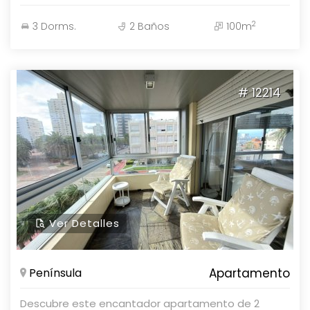
Roosevelt, cerca de todos los servicios. Cuenta con
2
3 Dorms.
2 Baños
100m
increibles amenities, donde destacamos: Piscina
exterior, playroom y gimnasio. ¡Consulte con
nuestros asesores!
# 12214
Ver Detalles
Península
Apartamento
Descubre este encantador apartamento de 2