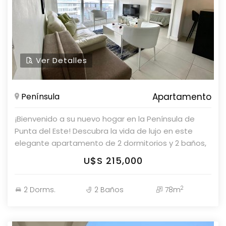
Ver Detalles
Península
Apartamento
¡Bienvenido a su nuevo hogar en la Península de
Punta del Este! Descubra la vida de lujo en este
elegante apartamento de 2 dormitorios y 2 baños,
perfectamente diseñado para albergar hasta 4
U$S 215,000
personas. Con una suite principal que garantiza su
privacidad y confort, este espacio es el refugio
2
2 Dorms.
2 Baños
78m
perfecto después de un largo día. La cocina
integrada fluye sin esfuerzo hacia el living comedor,
creando un ambiente abierto y luminoso, ideal para