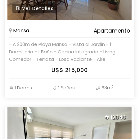
Ver Detalles
Mansa
Apartamento
- A 200m de Playa Mansa - Vista al Jardín - 1
Dormitorio - 1 Baño - Cocina Integrada - Living
Comedor - Terraza - Losa Radiante - Aire
Acondicionado - Garage con Baulera AMENITIES -
U$S 215,000
Más de 3.000m de Parque Equipado - Sendas y
Espacios de Recreación - Piscina Exterior
2
1 Dorms.
1 Baños
58m
Climatizada - Piscina Interior Climatizada - 2
Barbacoas - Juegos para Niños - Sala de Juegos -
Sala de Reuniones - Gimnasio - Sauna - Solarium -
Hidromasaje
# 12040