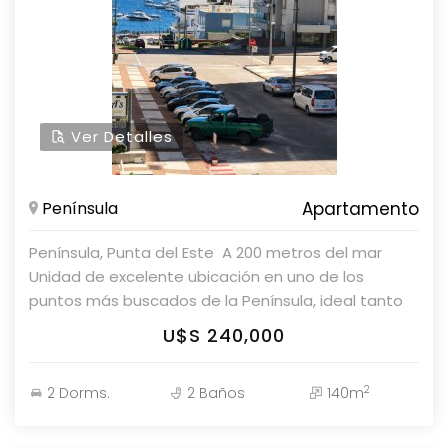
Ver Detalles
Península
Apartamento
Península, Punta del Este  A 200 metros del mar
Unidad de excelente ubicación en uno de los
puntos más buscados de la Península, ideal tanto
para renta como para uso personal.  Superficie
U$S 240,000
total: 90 m²  2 dormitorios  2 baños (1 en suite) 
Capacidad para 4 personas  Living-comedor
2
2 Dorms.
2 Baños
140m
luminoso  Cocina integrada totalmente equipada 
Cocina a gas  Heladera con freezer  Microondas 
Pequeños electrodomésticos (licuadora, tostadora,