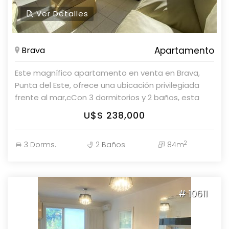
Ver Detalles
Brava
Apartamento
Este magnífico apartamento en venta en Brava,
Punta del Este, ofrece una ubicación privilegiada
frente al mar,cCon 3 dormitorios y 2 baños, esta
unidad tiene capacidad para alojar cómodamente
U$S 238,000
hasta 6 personas en sus 4 camas. Cuenta con una
cocina americana, un espacioso living comedor
2
3 Dorms.
2 Baños
84m
bastante acogedor e iluminado. Además de su
ubicación privilegiada frente al mar, este
apartamento ofrece una variedad de amenidades
para el disfrute de sus residentes, incluyendo
# 10611
servicio de mucamas para mantener el espacio
impecablemente limpio, servicio de playa para
mayor comodidad, sauna para relajación y una