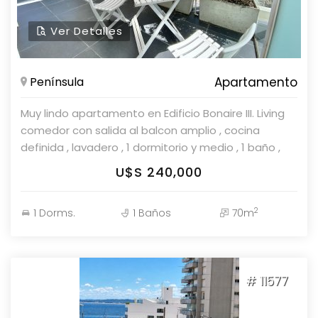
Ver Detalles
Península
Apartamento
Muy lindo apartamento en Edificio Bonaire III. Living
comedor con salida al balcon amplio , cocina
definida , lavadero , 1 dormitorio y medio , 1 baño ,
garaje en sub-suelo. Losa radiante sectorizada.
U$S 240,000
Edificio con servicios ideal para todo el año.
Consulte con nuestros asesores.
2
1 Dorms.
1 Baños
70m
# 11577