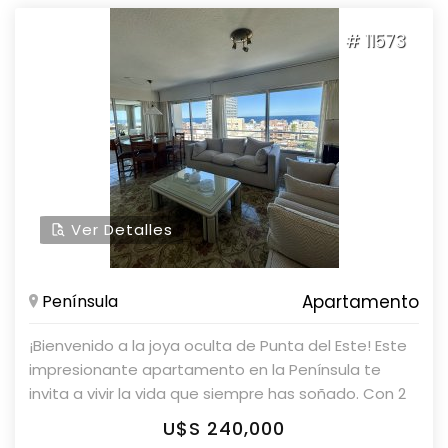
cafetera)  Dormitorios con placares amplios  Aire
# 11573
acondicionado  TV Servicios del edificio:  Portería 
Servicio de mucamas  Piscina  Wi-Fi Consulte con
Parolin & Asociados Propiedades para más
información.
Ver Detalles
Península
Apartamento
¡Bienvenido a la joya oculta de Punta del Este! Este
impresionante apartamento en la Península te
invita a vivir la vida que siempre has soñado. Con 2
dormitorios y 3 baños, este espacio es perfecto
U$S 240,000
para aquellos que buscan confort y lujo. Imagina