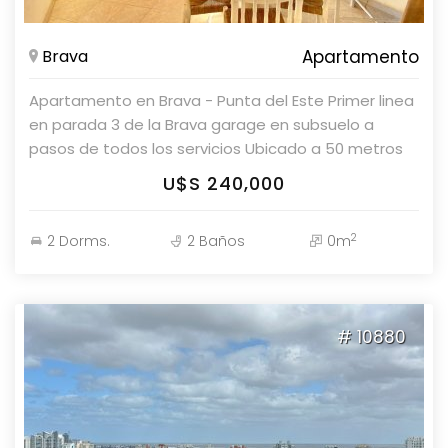
Brava
Apartamento
Apartamento en Brava - Punta del Este Primer linea
en parada 3 de la Brava garage en subsuelo a
pasos de todos los servicios Ubicado a 50 metros
del Mar. Frente al Mar !! Unidad de 2 Dormitorios 2
U$S 240,000
Baños Cocina : Cocina, Living , Comedor , Living
Comedor , Servicio de Mucamas , Servicio de Playa
2
2 Dorms.
2 Baños
0m
Consulte con nuestros asesores.
# 10880