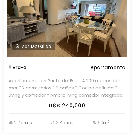
Sala de juegos para niños. - Gimnasio. - Jacuzzi. El
departamento incluye: - Garage individual. Por más
información consulte con nuestros asesores.
Ver Detalles
Brava
Apartamento
Apartamento en Punta del Este  A 200 metros del
mar * 2 dormitorios * 3 baños * Cocina definida *
Living y comedor * Amplio living comedor integrado
Consulte con nuestros asesores en Parolin &
U$S 240,000
Asociados Propiedades
2
2 Dorms.
3 Baños
60m