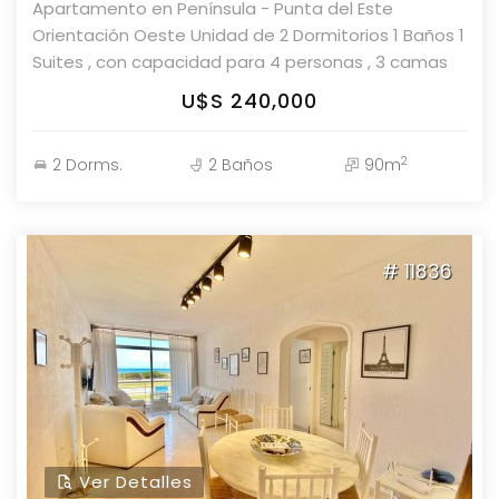
Apartamento en Península - Punta del Este
centros comerciales y todos los servicios. Consulte
Orientación Oeste Unidad de 2 Dormitorios 1 Baños 1
con nuestros asesores y coordine su visita a este
Suites , con capacidad para 4 personas , 3 camas
excelente apartamento en Roosevelt.
Cocina : Kitchinette, Living , Living Comedor ,Piscina
U$S 240,000
Si, Gastos comunes : $ 13500 Superficie Propia : 79
m2 Superficie Total : 79 m2 Consulte con nuestros
2
2 Dorms.
2 Baños
90m
asesores.
# 11836
Ver Detalles