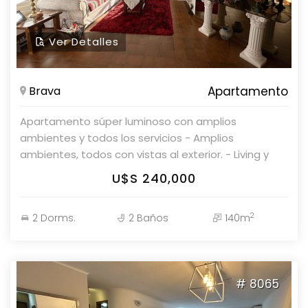
Ver Detalles
Brava
Apartamento
Apartamento súper luminoso con amplios
ambientes y todos los servicios - Amplios
ambientes, todos con vistas al exterior. - Living y
comedor en ambientes separados. - Cocina
U$S 240,000
definida. - Terraza lavadero. - Dos dormitorios, uno
de ellos en suite. - Dos baños completos. - Los
2
2 Dorms.
2 Baños
140m
dormitorios están separados del living y comedor,
brindando mayor privacidad. El edificio cuenta con: -
Piscina climatizada para adultos y piscina
climatizada para niños. - Servicio de mucama. -
# 8065
Servicio de playa con sombrillas y sillas frente al
edificio. - Internet con Wi-Fi incluido. - Barbacoas. -