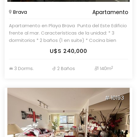
Brava
Apartamento
Apartamento en Playa Brava  Punta del Este Edificio
frente al mar. Características de la unidad: * 3
dormitorios * 2 baños (1 en suite) * Cocina bien
equipada * Living y comedor amplios y luminosos
U$S 240,000
Equipamiento: * Anafe * Heladera con freezer * Aire
acondicionado * Televisor * Horno * Placares en
2
3 Dorms.
2 Baños
140m
cocina y dormitorios * Bidet Servicios del edificio: *
Servicio de mucamas * Servicio de playa * Sauna *
Piscina Parolin & Asociados Propiedades Consulte
con nuestros asesores para más información.
# 10193