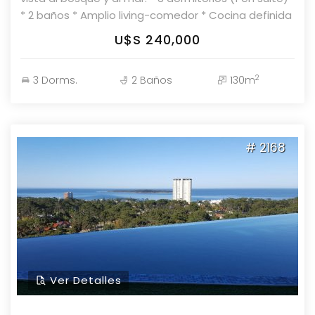
* 2 baños * Amplio living-comedor * Cocina definida
con lavadero * Terraza amplia Parolin & Asociados
U$S 240,000
Propiedades Consulte con nuestros asesores.
2
3 Dorms.
2 Baños
130m
# 2168
Ver Detalles