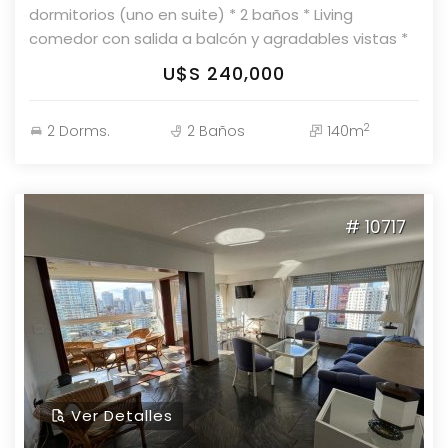
dormitorios (uno en suite) * 2 baños * Living
comedor con salida a balcón y agradables vistas *
Cocina integrada con desayunador * Aire
U$S 240,000
acondicionado y excelente equipamiento Consulte
con nuestros asesores en Parolin & Asociados
2
2 Dorms.
2 Baños
140m
Propiedades.
# 10717
Ver Detalles