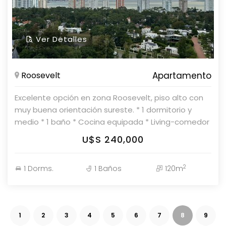
Ver Detalles
Roosevelt
Apartamento
Excelente opción en zona Roosevelt, piso alto con
muy buena orientación sureste. * 1 dormitorio y
medio * 1 baño * Cocina equipada * Living-comedor
amplio y luminoso * Servicios de mucama y de
U$S 240,000
playa * Piscina * Sauna * Entorno seguro y exclusivo
Consulte con nuestros asesores en Parolin &
2
1 Dorms.
1 Baños
120m
Asociados Propiedades.
1
2
3
4
5
6
7
8
9