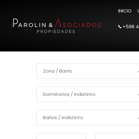
INICIO
+598 4
Filtrar Busqueda
Zona / Barrio
Dormitorios / indistinto
Baños / indistinto