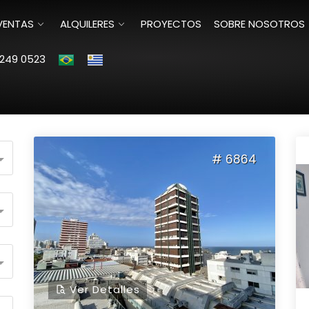
VENTAS
ALQUILERES
PROYECTOS
SOBRE NOSOTROS
249 0523
Ordenar por:
# 6864
Ver Detalles