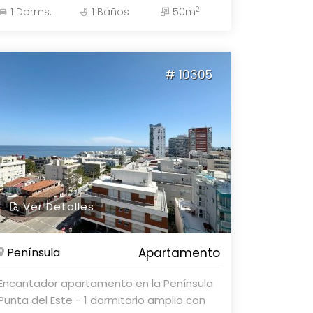
2
1 Dorms.
1 Baños
50m
Parolin&Asociados Propiedades. Consulte
con nuestros asesores.
# 10305
Ver Detalles
Península
Apartamento
Encantador apartamento en la Península 
Punta del Este - 1 dormitorio amplio con