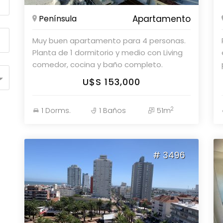
Península
Apartamento
Muy buen apartamento para 4 personas.
Planta de 1 dormitorio y medio con Living
comedor, cocina y baño completo.
mucama , garage, gym y recepción las 24
U$S 153,000
horas. Consulte con nuestros asesores.
2
1 Dorms.
1 Baños
51m
# 3496