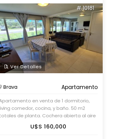
# 10181
Ver Detalles
Brava
Apartamento
Apartamento en venta de 1 dormitorio,
living comedor, cocina, y baño. 50 m2
totales de planta. Cochera abierta al aire
libre frente al apto. Edificio con muy
U$S 160,000
buenos servicios. 600 metros de la playa
brava, parada 8, Punta del este.