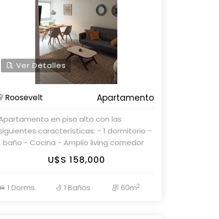
Ver Detalles
Roosevelt
Apartamento
Apartamento en piso alto con las
siguientes características: - 1 dormitorio -
1 baño - Cocina - Amplio living comedor
Parolin & Asociados Propiedades.
U$S 158,000
Consulte con nuestros asesores para
más detalles.
2
1 Dorms.
1 Baños
60m