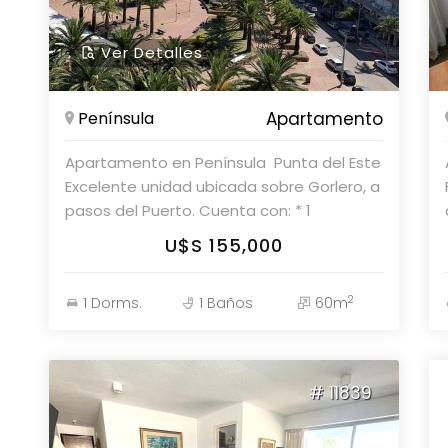
Ver Detalles
Península
Apartamento
Apartamento en Península  Punta del Este
Excelente unidad ubicada sobre Gorlero, a
pasos del Puerto. Cuenta con: * 1
dormitorio * Living comedor * Kitchenette
U$S 155,000
* 1 baño Edificio de categoría con **aire
acondicionado, servicio de mucamas
2
1 Dorms.
1 Baños
60m
diario, gimnasio, garage, cable y más.**
Ideal para disfrutar de Punta del Este con
todo el confort y la mejor ubicación.
Parolin & Asociados Propiedades Consulte
# 11839
con nuestros asesores.