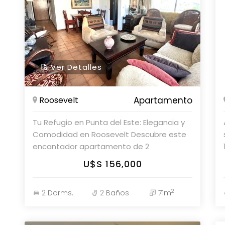
Ver Detalles
Roosevelt
Apartamento
Tu Refugio en Punta del Este: Elegancia y
Comodidad en Roosevelt Descubre este
encantador apartamento de 2
dormitorios y 2 baños, ubicado en la
U$S 156,000
codiciada zona de Roosevelt, Punta del
Este. Un espacio ideal para disfrutar de la
2
2 Dorms.
2 Baños
71m
tranquilidad y el confort que solo este
destino puede ofrecer. La cocina, definida
y funcional, se integra perfectamente con