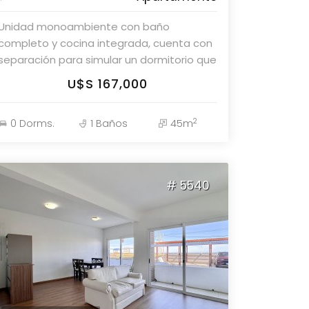
Unidad monoambiente con baño
completo y cocina integrada, cuenta con
separación para simular un dormitorio que
se podría definir perfectamente. Se
U$S 167,000
entrega con muebles! Amenities :
Recepción - Piscina cerrada - Piscina
2
0 Dorms.
1 Baños
45m
abierta - Gimnasio - Barbacoa - Sala de
Juegos - Lavadero - Superficie Propia : 41
m2 Superficie Total : 45 m2 Cuenta con
garage Consulte con nuestros asesores,
# 5540
Parolin & Asociados.