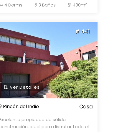
2
4 Dorms.
3 Baños
400m
Asociados Propiedades, Consulte con
nuestros asesores.
# 441
Ver Detalles
Rincón del Indio
Casa
Excelente propiedad de sólida
construcción, ideal para disfrutar todo el