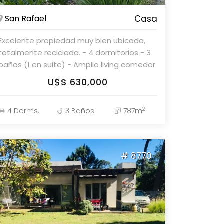
San Rafael
Casa
Excelente propiedad muy bien ubicada,
totalmente reciclada. - 4 dormitorios - 3
baños (1 en suite) - Amplio living comedor
con salida al jardín - Parrillero techado -
U$S 630,000
Estacionamiento para varios coches
Consulte con nuestros asesores.
2
4 Dorms.
3 Baños
787m
# 8770