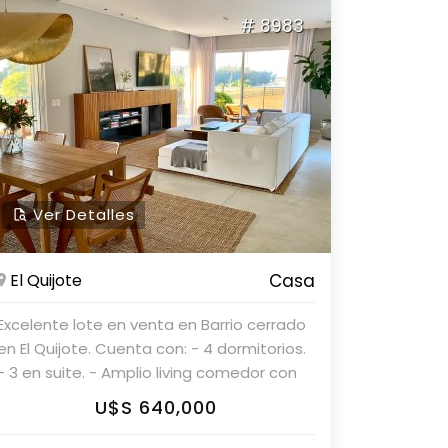
Propiedades. Consulte con nuestros
# 8983
asesores.
Ver Detalles
El Quijote
Casa
Excelente lote en venta en Barrio cerrado
en El Quijote. Cuenta con: - 4 dormitorios.
- 3 en suite. - Amplio living comedor con
salida a deck con parrillero y piscina. -
U$S 640,000
Gran cocina con desayunador. - Lavadero
y dependencia de servicio. Parolin &