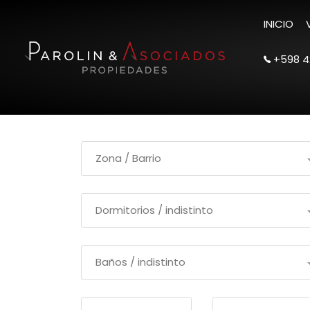
INICIO
+598 4
Filtrar Busqueda
Zona / Barrio
Dormitorios / indistinto
Baños / indistinto