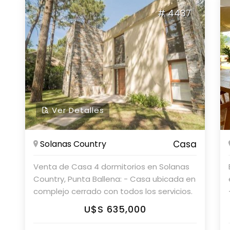
# 4437
Ver Detalles
Solanas Country
Casa
Venta de Casa 4 dormitorios en Solanas
Country, Punta Ballena: - Casa ubicada en
complejo cerrado con todos los servicios.
- Moderna y única en su padrón. - Terreno
U$S 635,000
de 1.135 m2 de superficie. - Cuenta con
una master suite en planta alta. - 4