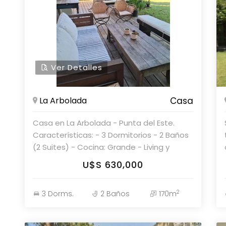
Parolin & Asociados Propiedades,
Consulte con nuestros asesores.
Ver Detalles
La Arbolada
Casa
Casa en La Arbolada - Punta del Este.
Características: - 3 Dormitorios - 2 Baños
(2 Suites) - Cocina: Grande - Living y
Comedor - Living Comedor Superficie: -
U$S 630,000
Terreno: 1172 m² - Edificado: 170 m² Parolin
& Asociados Propiedades. Consulte con
2
3 Dorms.
2 Baños
170m
nuestros asesores.