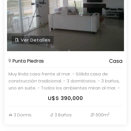
Ver Detalles
Punta Piedras
Casa
Muy linda casa frente al mar. - Sólida casa de
construcción tradicional. - 3 dormitorios. - 3 baños,
uno en suite. - Todos los ambientes miran al mar. -
Planta alta: gran living comedor con estufa a leña,
U$S 390,000
baño social y amplio deck. - Parrillero techado. - 75
m² de decks rodeando la casa en planta alta y
2
3 Dorms.
3 Baños
600m
parte en planta baja. - Piscina. - Dependencia de
servicio completa. - Lavadero. - Garaje para un
auto. Por más información consulte con nuestros