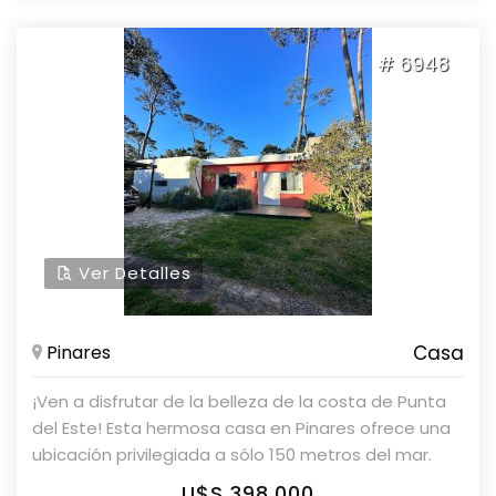
cerramientos DVH, cerradura electrónica. Parrillero y
cochera pergolada. Terreno totalmente cercado
# 6948
con portón automatizado. Parolin&Asociados
Propiedades. consulte con nuestros asesores.
Ver Detalles
Pinares
Casa
¡Ven a disfrutar de la belleza de la costa de Punta
del Este! Esta hermosa casa en Pinares ofrece una
ubicación privilegiada a sólo 150 metros del mar.
Esta casa cuenta con 2 dormitorios, 3 baños, una
U$S 398,000