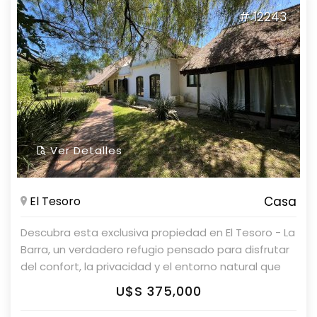
construcción de 500 m2. ¡No pierdas la oportunidad
# 12243
de vivir en este paraíso! Consulte con nuestros
asesores. Parolin & Asociados Propiedades.
Ver Detalles
El Tesoro
Casa
Descubra esta exclusiva propiedad en El Tesoro - La
Barra, un verdadero refugio pensado para disfrutar
del confort, la privacidad y el entorno natural que
caracteriza a una de las zonas más buscadas del
U$S 375,000
este. Implantada sobre un amplio terreno de 1.000