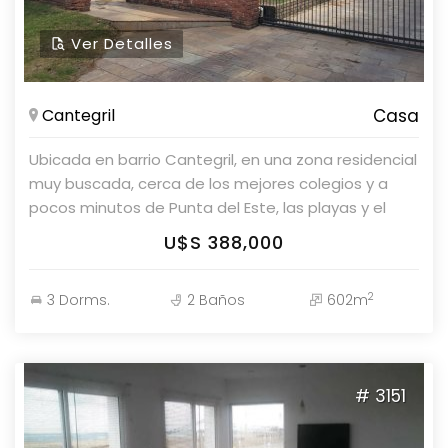
Ver Detalles
Cantegril
Casa
Ubicada en barrio Cantegril, en una zona residencial
muy buscada, cerca de los mejores colegios y a
pocos minutos de Punta del Este, las playas y el
centro, esta casa ofrece confort, funcionalidad y
U$S 388,000
excelentes espacios para disfrutar todo el año.
Características: 3 dormitorios (1 en suite) 2 baños
2
3 Dorms.
2 Baños
602m
Living con estufa Cocina definida Parrillero con baño
Garage Piscina Jacuzzi Lavadero Una propiedad
ideal para familias que buscan tranquilidad, buena
ubicación y calidad de vida, sin resignar cercanía a
# 3151
todos los servicios.