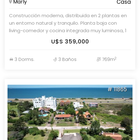
Marly
Casa
Construcción moderna, distribuida en 2 plantas en
un entorno natural y tranquilo. Planta baja con
living-comedor y cocina integrada muy luminosa, 1
dormitorio en suite y baño social. Planta alta 2
U$S 359,000
dormitorios y un baño. Parque con piscina
Estacionamiento Consúltenos!
2
3 Dorms.
3 Baños
769m
# 11865