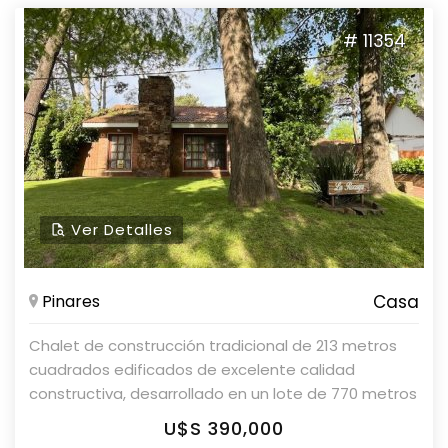
asesores en Parolin & Asociados Propiedades.
# 11354
Ver Detalles
Pinares
Casa
Chalet de construcción tradicional de 213 metros
cuadrados edificados de excelente calidad
constructiva, desarrollado en un lote de 770 metros
cuadrados, ubicado a cuadras de playa mansa. La
U$S 390,000
casa cuenta con un estar con estufa a leña,