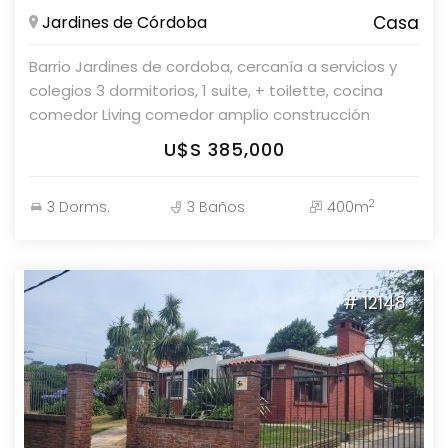
Jardines de Córdoba
Casa
Barrio Jardines de cordoba, cercanía a servicios y
colegios 3 dormitorios, 1 suite, + toilette, cocina
comedor Living comedor amplio construcción
tradicional de bloque mas, y revestida con lana de
U$S 385,000
vidrio y yeso Entre con horno, anafe,
campanaVidrios en DVH con mosquitero Cerradura
2
3 Dorms.
3 Baños
400m
electrónica en puerta principal Aire acondicionado
en todos los ambientes
# 12148