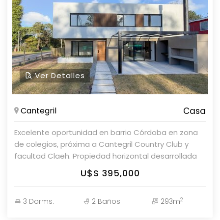
Ver Detalles
Cantegril
Casa
Excelente oportunidad en barrio Córdoba en zona
de colegios, próxima a Cantegril Country Club y
facultad Claeh. Propiedad horizontal desarrollada
en dos niveles. Planta baja con amplio living-
U$S 395,000
comedor, cocina integrada, toilette y área de
lavadero. Planta alta con 3 dormitorios y 2 baños
2
3 Dorms.
2 Baños
293m
completos. Extensa master suite con vestidor. Aire
acondicionado en todos los ambientes,