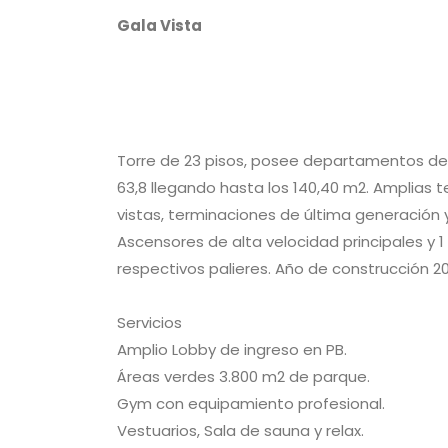
Vestuarios, Sala de sauna y relax.
Laundry.
Bussines center.
Sala de video / micro cine.
Sala de juegos para niños y adultos.
Piscina cubierta.
Piscina climatizada.
Solarium.
Servicio de playa / mucamas.
3 sky BBQ totalmente equipadas.
Instalación a internet
Parolin & Asociados Propiedades
Consulte con nuestros asesores.
Unidades Disponibles