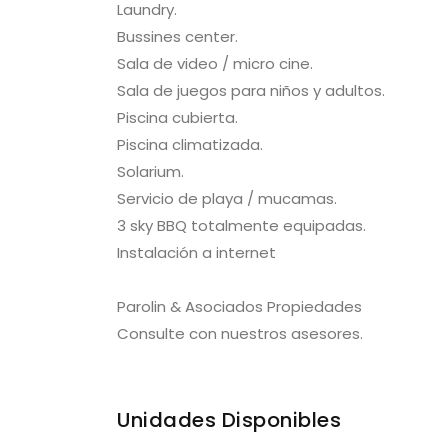
Dormitorios
Baños
Contacto
Av. Chiverta, Playa Brava
Punta del Este, Uruguay
info@parolinpropiedades.com