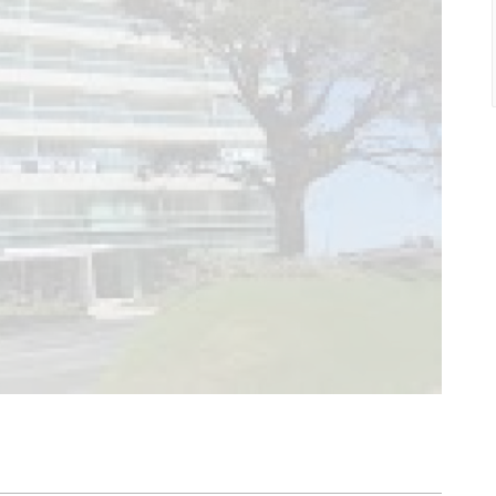
, 2 y 3 dormitorios con superficies que parten de los
terrazas balcón hacia el mar con espectaculares
n y cómodas cocheras para cada unidad. Posee 3
1 de servicio de grandes dimensiones, con sus
015