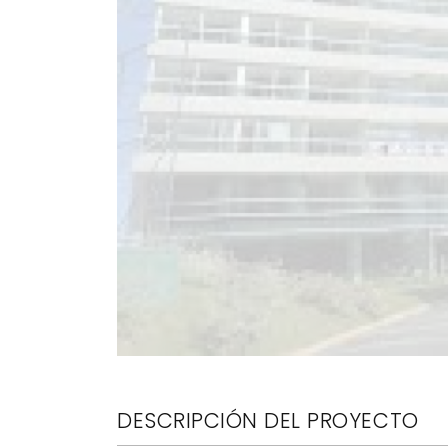
Gala Vista
Torre de 23 pisos, posee departamentos de 1
63,8 llegando hasta los 140,40 m2. Amplias 
vistas, terminaciones de última generació
Ascensores de alta velocidad principales y 
respectivos palieres. Año de construcción 2
Servicios
Amplio Lobby de ingreso en PB.
Áreas verdes 3.800 m2 de parque.
Gym con equipamiento profesional.