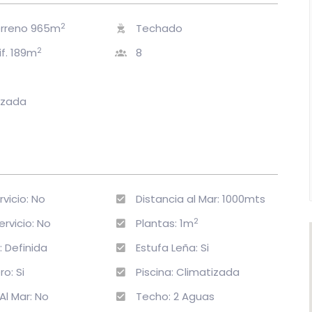
2
erreno 965m
Techado
2
if. 189m
8
izada
vicio: No
Distancia al Mar: 1000mts
2
rvicio: No
Plantas: 1m
 Definida
Estufa Leña: Si
o: Si
Piscina: Climatizada
Al Mar: No
Techo: 2 Aguas