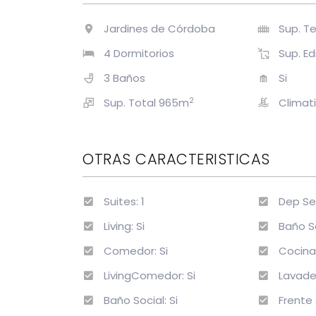
Jardines de Córdoba
Sup. T
4 Dormitorios
Sup. Ed
3 Baños
Si
2
Sup. Total 965m
Climat
OTRAS CARACTERISTICAS
Suites: 1
Dep Ser
Living: Si
Baño Se
Comedor: Si
Cocina:
LivingComedor: Si
Lavader
Baño Social: Si
Frente 