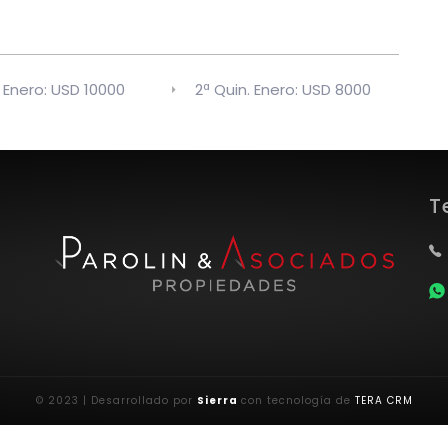
. Enero: USD 10000
2ª Quin. Enero: USD 8000
T
© 2023 | Desarrollado por
Sierra
con tecnología de
TERA CRM